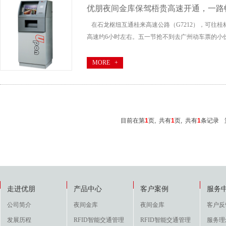
优朋夜间金库保驾梧贵高速开通，一路
在石龙枢纽互通桂来高速公路（G7212），可往桂
高速约6小时左右。五一节抢不到去广州动车票的小伙
MORE +
目前在第
1
页,
共有
1
页,
共有
1
条记录
走进优朋
产品中心
客户案例
服务
公司简介
夜间金库
夜间金库
客户反
发展历程
RFID智能交通管理
RFID智能交通管理
服务理